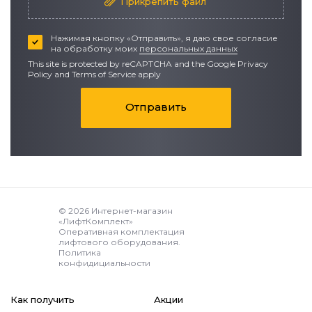
Прикрепить файл
Нажимая кнопку «Отправить», я даю свое согласие
на обработку моих
персональных данных
This site is protected by reCAPTCHA and the Google
Privacy
Policy
and
Terms of Service apply
Отправить
© 2026 Интернет-магазин
«ЛифтКомплект»
Оперативная комплектация
лифтового оборудования.
Политика
конфидициальности
Как получить
Акции